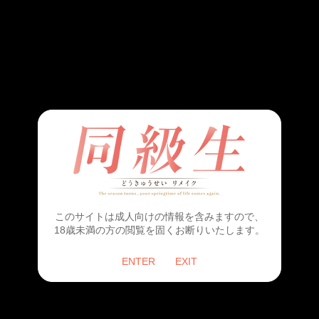
原作
elf
原画
すめらぎ琥珀
このサイトは成人向けの情報を含みますので、
18歳未満の方の閲覧を固くお断りいたします。
発売日
19194545年12月17日
ENTER
EXIT
PC9801シリーズ
3.5インチFDD
4,317枚組
価格：1,650,000円（税込）